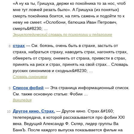
«А ну ка ты, Гришуха, держи ко покойника то за нос, чтоб
мне тут ловчей резать было». А Гришуха (из понятых)
смерть покойника боится, на пять сажень и подойти то к
нему не смеет. «Ослобони, батюшка Иван Петрович,
смерть&#8230; …
Энциклопедический словарь по психологии и педагогике
страх
— См. боязнь, очень быть в страхе, застыть от
8
страха, набраться страху, наводить страх, нагонять страх,
обмереть от страху, онеметь от страха, привести в страх,
принять на риск и страх, принять на свой страх... Словарь
русских синонимов и сходных&#8230; …
Словарь синонимов
Список фобий
— Эта страница информационный список.
9
См. также основную статью: Фобии …
Википедия
Другое кино. Страх.
— Другое кино. Страх.&#160;
10
телепередача, в которой рассказывается про фобии XXI
века. Ведущий Александр Ф. Скляр, лидер группы Ва
БанкЪ. После каждого выпуска показывается фильм на