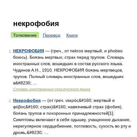
некрофобия
Толкование
Перевод
Книги
НЕКРОФОБИЯ
— (греч., от nekros мертвый, и phobeo
1
боюсь). Боязнь мертвых; страх перед трупом. Словарь
иностранных слов, вошедших в состав русского языка.
Чудинов А.Н., 1910. НЕКРОФОБИЯ боязнь мертвецов,
трупов. Полный словарь иностранных слов, вошедших
в&#8230; …
Словарь иностранных слов русского языка
Некрофобия
— (от греч. νεκρός&#160; мертвый и
2
φόβος&#160; страх)&#160; навязчивый страх (фобия),
боязнь трупов и похоронных принадлежностей[1].
Симптомы включают в себя одышку, учащенное дыхание,
нерегулярное сердцебиение, потливость, сухость во рту и
дрожь,&#8230; …