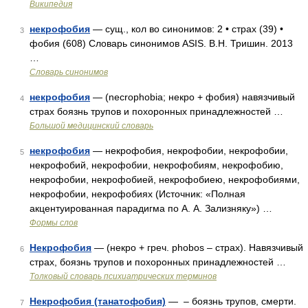
Википедия
некрофобия
— сущ., кол во синонимов: 2 • страх (39) •
3
фобия (608) Словарь синонимов ASIS. В.Н. Тришин. 2013
…
Словарь синонимов
некрофобия
— (necrophobia; некро + фобия) навязчивый
4
страх боязнь трупов и похоронных принадлежностей …
Большой медицинский словарь
некрофобия
— некрофобия, некрофобии, некрофобии,
5
некрофобий, некрофобии, некрофобиям, некрофобию,
некрофобии, некрофобией, некрофобиею, некрофобиями,
некрофобии, некрофобиях (Источник: «Полная
акцентуированная парадигма по А. А. Зализняку») …
Формы слов
Некрофобия
— (некро + греч. phobos – страх). Навязчивый
6
страх, боязнь трупов и похоронных принадлежностей …
Толковый словарь психиатрических терминов
Некрофобия (танатофобия)
— – боязнь трупов, смерти.
7